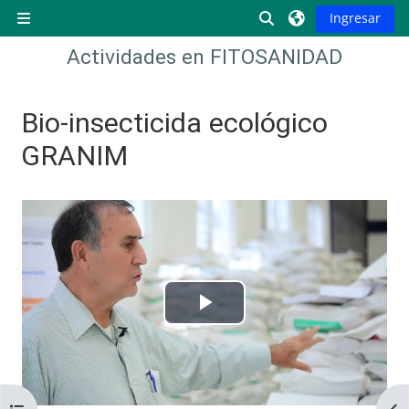
Saltar al contenido principal
Activar o desactiva
Ingresar
Pánel lateral
Actividades en FITOSANIDAD
Bio-insecticida ecológico
GRANIM
Requisitos de finalización
Reproducir
Vídeo