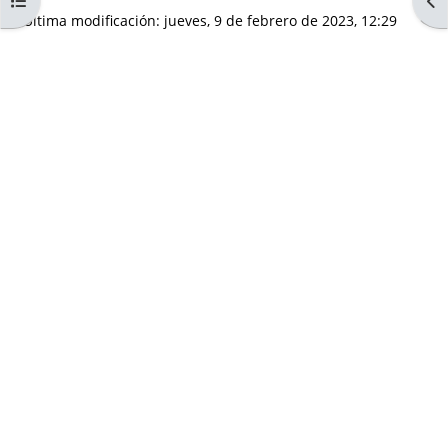
Abrir índice del curso
Abr
Última modificación: jueves, 9 de febrero de 2023, 12:29