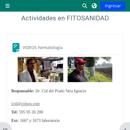
Saltar al contenido principal
Activar o desactiva
Ingresar
Pánel lateral
Actividades en FITOSANIDAD
Descripción de la sección
Página
VIDEOS Nematología
Responsable:
Dr. Cid del Prado Vera Ignacio
icid@colpos.com
Tel:
595 95 20 200
Ext:
1667 y 1673 laboratorio