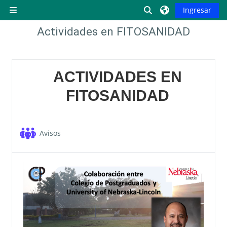
Saltar al contenido principal
Activar o desactiva
Ingresar
Pánel lateral
Actividades en FITOSANIDAD
Descripción de la sección
ACTIVIDADES EN
FITOSANIDAD
Foro
Avisos