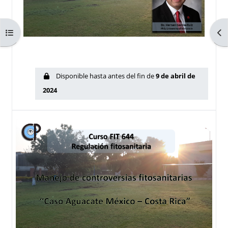
Abrir índice del curso
Abr
Disponible hasta antes del fin de
9 de abril de
2024