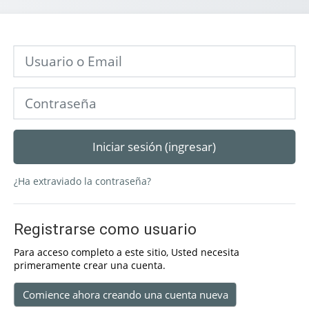
Saltar a crear una nueva cuenta
Usuario o Email
Contraseña
Iniciar sesión (ingresar)
¿Ha extraviado la contraseña?
Registrarse como usuario
Para acceso completo a este sitio, Usted necesita
primeramente crear una cuenta.
Comience ahora creando una cuenta nueva