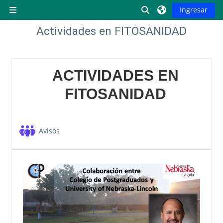
Saltar al contenido principal
Activar o desactiva
Ingresar
Pánel lateral
Actividades en FITOSANIDAD
Descripción de la sección
ACTIVIDADES EN
FITOSANIDAD
Foro
Avisos