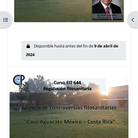
Abrir índice del curso
Abr
Disponible hasta antes del fin de
9 de abril de
2024