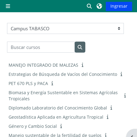
Saltar al contenido principal
Activar o desactiva
Ingresar
Pánel lateral
Categorías
Buscar cursos
Buscar cursos
MANEJO INTEGRADO DE MALEZAS
Estrategias de Búsqueda de Vacíos del Conocimiento
PET 670 PLS y PACA
Biomasa y Energía Sustentable en Sistemas Agrícolas
Tropicales
Diplomado Laboratorio del Conocimiento Global
Geostadística Aplicada en Agricultura Tropical
Género y Cambio Social
Manejo sustentable de la fertilidad de suelos