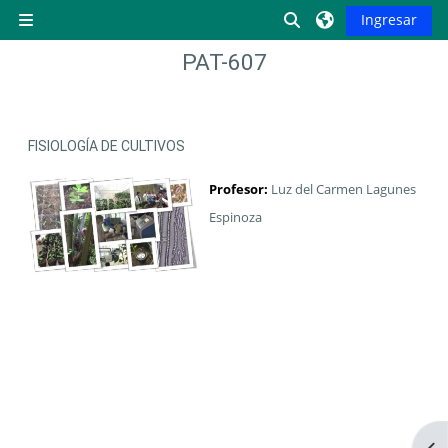
Saltar al contenido principal
Activar o desactiva
Ingresar
Pánel lateral
PAT-607
FISIOLOGÍA DE CULTIVOS
Profesor:
Luz del Carmen Lagunes
Espinoza