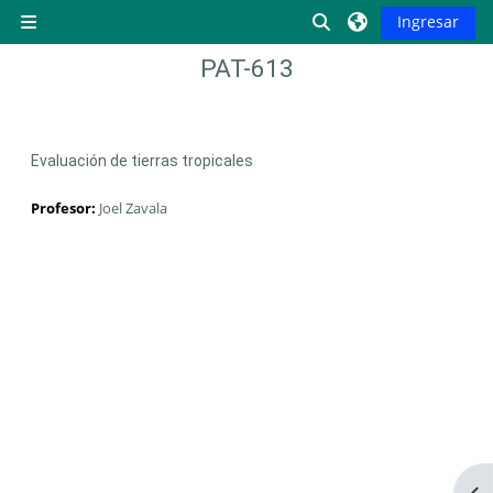
Saltar al contenido principal
Activar o desactiva
Ingresar
Pánel lateral
PAT-613
Evaluación de tierras tropicales
Profesor:
Joel Zavala