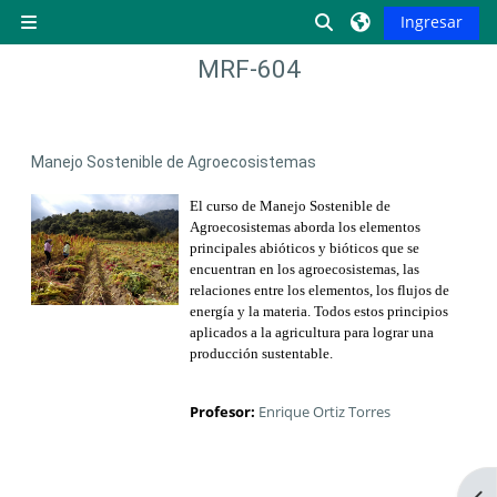
Saltar al contenido principal
Activar o desactiva
Ingresar
Pánel lateral
MRF-604
Manejo Sostenible de Agroecosistemas
El curso de Manejo Sostenible de
Agroecosistemas aborda los elementos
principales abióticos y bióticos que se
encuentran en los agroecosistemas, las
relaciones entre los elementos, los flujos de
energía y la materia. Todos estos principios
aplicados a la agricultura para lograr una
producción sustentable.
Profesor:
Enrique Ortiz Torres