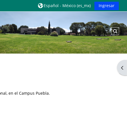
Español - México ‎(es_mx)‎
Ingresar
Acti
Abr
ional, en el Campus Puebla.