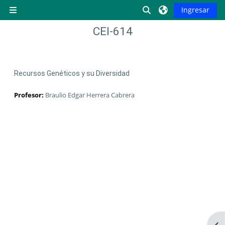
Saltar al contenido principal
Activar o desactiva
Ingresar
Pánel lateral
CEI-614
Recursos Genéticos y su Diversidad
Profesor:
Braulio Edgar Herrera Cabrera