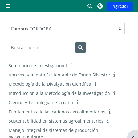
Saltar al contenido principal
Activar o desactiva
Ingresar
Pánel lateral
Categorías
Buscar cursos
Buscar cursos
Seminario de Investigación I
Aprovechamiento Sustentable de Fauna Silvestre
Metodología de la Divulgación Científica
Introducción a la Metodología de la Investigación
Ciencia y Tecnología de la caña
Fundamentos de las cadenas agroalimentarias
Sustentabilidad en sistemas agroalimentarios
Manejo integral de sistemas de producción
agroalimentarios