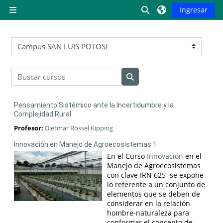
Saltar al contenido principal
Activar o desactiva
Ingresar
Pánel lateral
Categorías
Buscar cursos
Buscar cursos
Pensamiento Sistémico ante la Incertidumbre y la
Complejidad Rural
Profesor:
Dietmar Rössel Kipping
Innovación en Manejo de Agroecosistemas 1
En el Curso
Innovación
en el
Manejo de Agroecosistemas
con clave IRN 625 se expone
lo referente a un conjunto de
elementos que se deben de
considerar en la relación
hombre-naturaleza para
conformar el concepto de